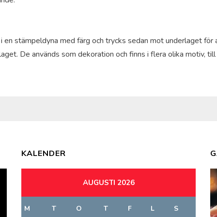
ande.
i en stämpeldyna med färg och trycks sedan mot underlaget för 
aget. De används som dekoration och finns i flera olika motiv, til
KALENDER
G
AUGUSTI 2026
M
T
O
T
F
L
S