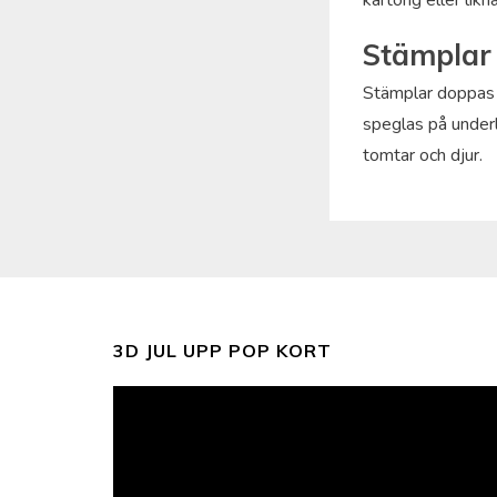
kartong eller likn
Stämplar
Stämplar doppas 
speglas på underl
tomtar och djur.
3D JUL UPP POP KORT
Videospelare