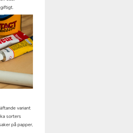
giftigt.
häftande variant
ika sorters
saker på papper,