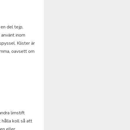
en del tejp,
lt använt inom
yssel. Klister är
hemma, oavsett om
ndra limstift
 hålla koll så att
en eller