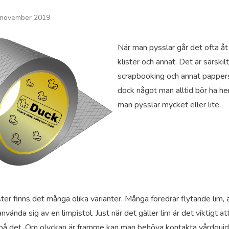
 november 2019
När man pysslar går det ofta åt 
klister och annat. Det är särski
scrapbooking och annat pappersp
dock något man alltid bör ha 
man pysslar mycket eller lite.
ster finns det många olika varianter. Många föredrar flytande lim, a
nvända sig av en limpistol. Just när det gäller lim är det viktigt att
 på det. Om olyckan är framme kan man behöva kontakta vårdguid