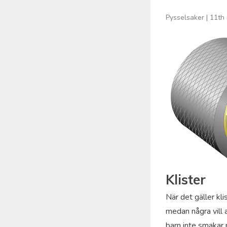
Pysselsaker
|
11th
Klister
När det gäller kli
medan några vill a
barn inte smakar