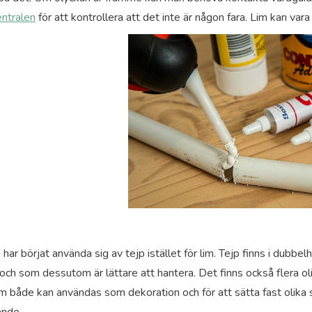
entralen
för att kontrollera at
t det inte är någon fara. Lim kan vara 
r börjat använda sig av tejp istället för lim. Tejp finns i dubbel
g och som dessutom är lättare att hantera. Det finns också flera ol
m både kan användas som dekoration och för att sätta fast olika 