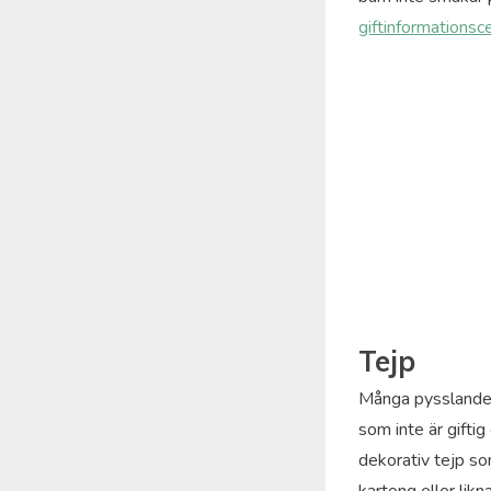
giftinformationsc
Tejp
Många pysslande ha
som inte är gifti
dekorativ tejp so