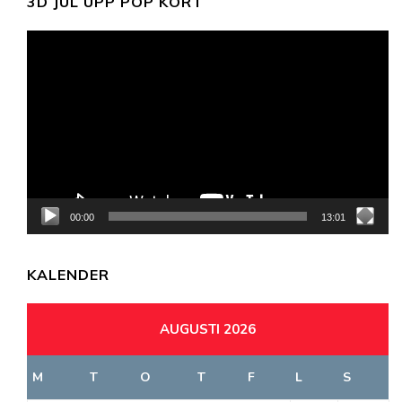
3D JUL UPP POP KORT
Videospelare
00:00
13:01
KALENDER
AUGUSTI 2026
M
T
O
T
F
L
S